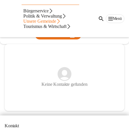
Pfarre St. Lorenzen am Wechsel
Bürgerservice
Politik & Verwaltung
@pfarre-st-lorenzen-am-wechsel
Menü
Unsere Gemeinde
Pfarre
Tourismus & Wirtschaft
In CITIES öffnen
Keine Kontakte gefunden
Kontakt