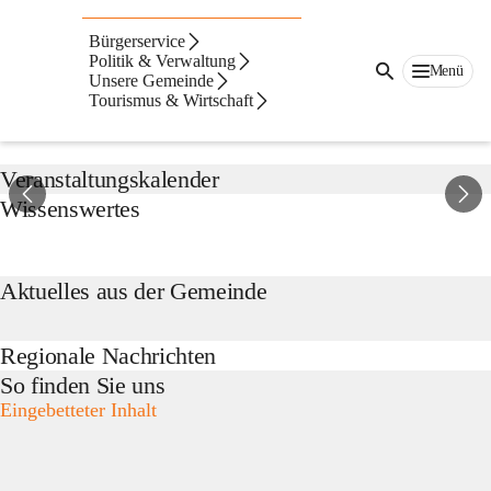
St.
Lorenzen
Bürgerservice
am
Suche
Politik & Verwaltung
Wechsel
Menü
nach
Unsere Gemeinde
Inhalten
Tourismus & Wirtschaft
Aktuelles von der Gemeinde
und
mehr...
Veranstaltungskalender
Wissenswertes
Aktuelles aus der Gemeinde
Regionale Nachrichten
So finden Sie uns
Eingebetteter Inhalt