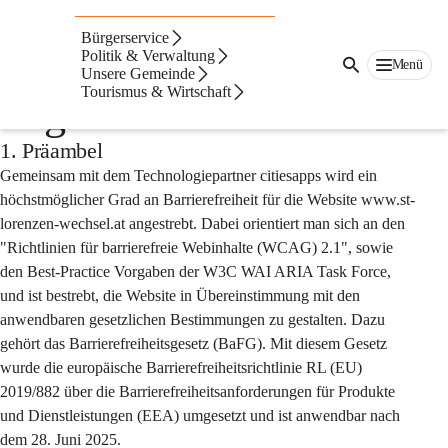
Auf dieser Seite
Bürgerservice
Barrierefreiheitserklär
Politik & Verwaltung
Menü
Unsere Gemeinde
Tourismus & Wirtschaft
ung der Website
1. Präambel
Gemeinsam mit dem Technologiepartner citiesapps wird ein 
höchstmöglicher Grad an Barrierefreiheit für die Website www.st-
lorenzen-wechsel.at angestrebt. Dabei orientiert man sich an den 
"Richtlinien für barrierefreie Webinhalte (WCAG) 2.1", sowie 
den Best-Practice Vorgaben der W3C WAI ARIA Task Force, 
und ist bestrebt, die Website in Übereinstimmung mit den 
anwendbaren gesetzlichen Bestimmungen zu gestalten. Dazu 
gehört das Barrierefreiheitsgesetz (BaFG). Mit diesem Gesetz 
wurde die europäische Barrierefreiheitsrichtlinie RL (EU) 
2019/882 über die Barrierefreiheitsanforderungen für Produkte 
und Dienstleistungen (EEA) umgesetzt und ist anwendbar nach 
dem 28. Juni 2025.