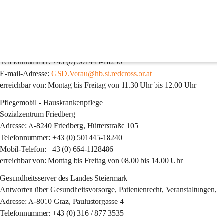
Gesundheitsdienste
Pflegemobil - Hauskrankenpflege
Sozialzentrum Vorau
Adresse: A-8250 Vorau, Vorau 412
Telefonnummer: +43 (0) 501445-18250
E-mail-Adresse: 
GSD.Vorau@hb.st.redcross.or.at
erreichbar von: Montag bis Freitag von 11.30 Uhr bis 12.00 Uhr
Pflegemobil - Hauskrankenpflege
Sozialzentrum Friedberg
Adresse: A-8240 Friedberg, Hütterstraße 105
Telefonnummer: +43 (0) 501445-18240
Mobil-Telefon: +43 (0) 664-1128486
erreichbar von: Montag bis Freitag von 08.00 bis 14.00 Uhr
Gesundheitsserver des Landes Steiermark
Antworten über Gesundheitsvorsorge, Patientenrecht, Veranstaltungen,
Adresse: A-8010 Graz, Paulustorgasse 4
Telefonnummer: +43 (0) 316 / 877 3535