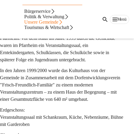
Kulturhaus
Bürgerservice
In den Jahren 1957/58 errichtete die Pfarre St. Lorenzen am 
Politik & Verwaltung
Menü
Unsere Gemeinde
Wechsel unter Mitwirkung der Pfarrbevölkerung 
Tourismus & Wirtschaft
(Robotleistungen) im Ortszentrum Von St. Lorenzen ein 
Pfarrheim. Vor dem Kauf im Jahre 1993 durch die Gemeinde 
waren im Pfarrheim ein Veranstaltungssaal, ein 
Erntekindergarten, Schulklassen, die Schulküche sowie in 
späterer Folge ein Jugendraum untergebracht.
In den Jahren 1999/2000 wurde das Kulturhaus von der 
Gemeinde in Zusammenarbeit mit dem Dorfentwicklungsverein 
"Frisch-Freundlich-Familiär" zu einem modernen 
Veranstaltungszentrum – zu einem Haus der Begegnung – mit 
einer Gesamtnutzfläche von 640 m² umgebaut.
Erdgeschoss
:
Veranstaltungssaal mit Schankraum, Küche, Nebenräume, Bühne 
mit Garderoben