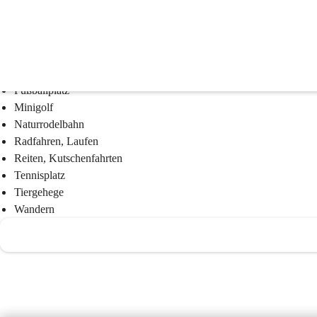
Freizeitangebot
Asphaltstockschießen
Eislaufen, Stockschießen
Fischen, Angeln
Fußballplatz
Minigolf
Naturrodelbahn
Radfahren, Laufen
Reiten, Kutschenfahrten
Tennisplatz
Tiergehege
Wandern