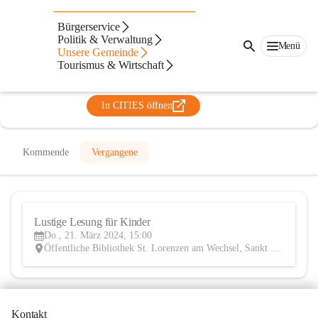
Öffentliche Bücherei St.Lorenzen
Bürgerservice
am Wechsel
Politik & Verwaltung
Menü
Unsere Gemeinde
@offentliche-bucherei-stlorenzen-am-wechsel
Tourismus & Wirtschaft
Bibliothek
In CITIES öffnen
Kommende
Vergangene
Lustige Lesung für Kinder
21
Do., 21. März 2024, 15:00
MÄR
Öffentliche Bibliothek St. Lorenzen am Wechsel, Sankt Lorenzen am Wechsel 23, 8242, Sankt Lorenzen am Wechsel, Hartberg-Fürstenfeld, Steiermark, AUT
Kontakt