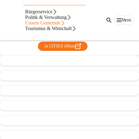
Kindergarten St. Lorenzen am
Bürgerservice
Wechsel
Politik & Verwaltung
Menü
Unsere Gemeinde
@kindergarten-st-lorenzen-am-wechsel
Tourismus & Wirtschaft
Kindergarten
In CITIES öffnen