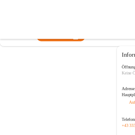
Tourismusverband Wechselland Fried
@tourismusverband-wechselland-friedberg
Tourismusverein
In CITIES öffnen
Infor
Öffnung
Keine Ö
Adresse
Hauptpl
Auf
Telefo
+43 33