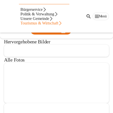
Oststeiermark Tourismus
Bürgerservice
Politik & Verwaltung
@tourismusverband-oststeiermark
Menü
Unsere Gemeinde
Tourismusverein
Tourismus & Wirtschaft
In CITIES öffnen
Hervorgehobene Bilder
Alle Fotos