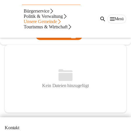
Pfarre St. Lorenzen am Wechsel
Bürgerservice
Politik & Verwaltung
@pfarre-st-lorenzen-am-wechsel
Menü
Unsere Gemeinde
Pfarre
Tourismus & Wirtschaft
In CITIES öffnen
Kein Dateien hinzugefügt
Kontakt