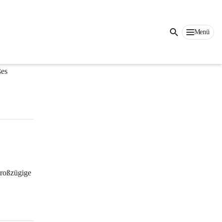
Menü
es 
großzügige 