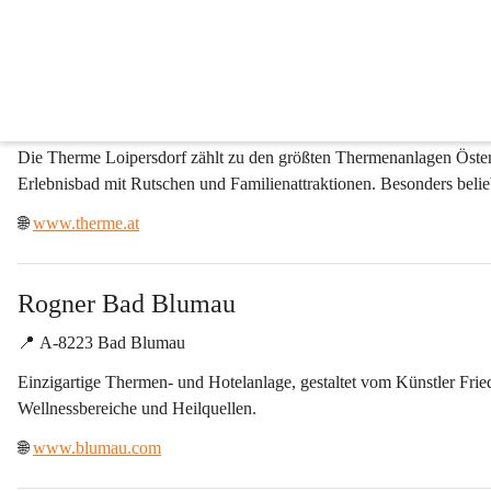
Thermalbäder
Therme Loipersdorf
📍 
A-8282 Bad Loipersdorf
Die Therme Loipersdorf zählt zu den größten Thermenanlagen Öster
Erlebnisbad mit Rutschen und Familienattraktionen. Besonders belie
🌐 
www.therme.at
Rogner Bad Blumau
📍 
A-8223 Bad Blumau
Einzigartige Thermen- und Hotelanlage, gestaltet vom Künstler 
Frie
Wellnessbereiche und Heilquellen.
🌐 
www.blumau.com