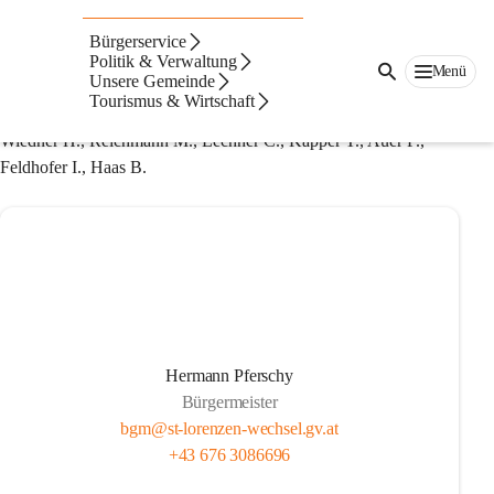
Gemeinderat
Bürgerservice
v.l.n.r.
Politik & Verwaltung
Menü
Unsere Gemeinde
Fischer M., Ehrenhöfer V., Hofer T., Reiterer D., Reiterer A., 
Tourismus & Wirtschaft
Kogler T., Kerschbaumer L., Pferschy H.,
Wiedner H., Reichmann M., Lechner C., Kapper T., Auer F., 
Feldhofer I., Haas B.
Hermann Pferschy
Bürgermeister
bgm@st-lorenzen-wechsel.gv.at
+43 676 3086696